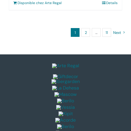
Disponible chez Arte Regal
Details
1
2
…
11
Next